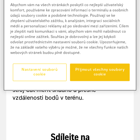
Abychom vám na všech stránkách poskytli co nejlepší uživatelský
komfort, používáme ke zpracování informací o terminálu a osobních
údajů soubory cookie a podobné technologie. Používají se ke
zlepšení uživatelského zážitku, k analýzám, integraci sociálních
médií a personalizaci reklamy až po sledování mezi zařízeními. Cílem
TECHNOLOGIE
je zlepšit naši komunikaci s vámi, abychom vám mohli nabídnout co
nejlepší online zážitek. Souhlas je dobrovolný a lze jej kdykoli
odvolat prostřednictvím nastavení souborů cookie. Upozorňujeme,
že na základě vašeho výběru je možné, že ne všechny funkce našich
webových stránek budou plně dostupné.
Pro vyměřování vzdáleností přímo
Nastavení souborů
Přijmout všechny soubory
na stavbě není nutné přizvat geodeta.
cookie
cookie
Pomocí systémů Trimble dokáže samotný
stroj Cat měřit snadno a přesně
vzdálenosti bodů v terénu.
Sdílejte na