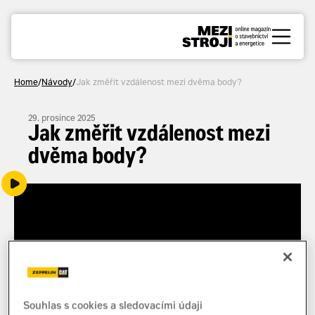
Home
/
Návody
/
Jak změřit vzdálenost mezi dvěma body?
29. prosince 2025
Jak změřit vzdálenost mezi
dvěma body?
Souhlas s cookies a sledovacími údaji