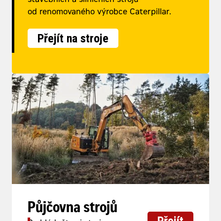
stavebních a silničních strojů
od renomovaného výrobce Caterpillar.
Přejít na stroje
Půjčovna strojů