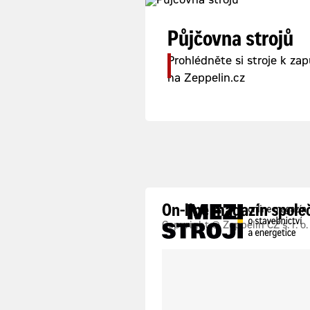
Půjčovna strojů
Prohlédněte si stroje k zap
na Zeppelin.cz
On-line magazín spole
Copyright © Zeppelin CZ s. r. o