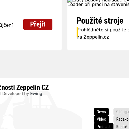
Použité stroje
Přejít
ůjčení
Prohlédněte si použité 
na Zeppelin.cz
čnosti Zeppelin CZ
. | Developed by
Ewing
News
O blogu
Video
Redakc
Podcast
Kontakt