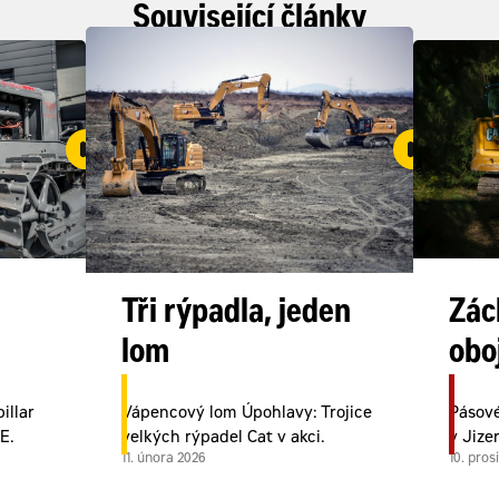
Související články
Tři rýpadla, jeden
Zác
lom
obo
illar
Vápencový lom Úpohlavy: Trojice
Pásové
E.
velkých rýpadel Cat v akci.
v Jize
11. února 2026
10. pros