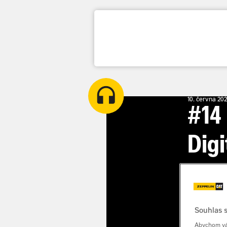
Home
/
Podcast
/
#14 Digitalizovaná stavba
10. června 20
#14
Digi
sta
Souhlas s
Abychom vám