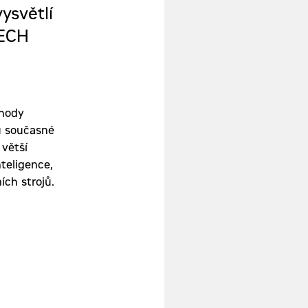
ysvětlí
TECH
ýhody
ou současné
 větší
nteligence,
ích strojů.