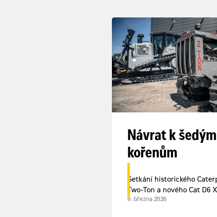
Návrat k šedým
kořenům
Setkání historického Caterp
Two-Ton a nového Cat D6 X
9. března 2026