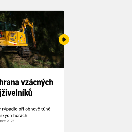
hrana vzácných
jživelníků
 rýpadlo při obnově tůně
rských horách.
ince 2025