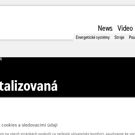
News
Video
Energetické systémy
Stroje
Pou
26
talizovaná
vba
 cookies a sledovacími údaji
 na všech stránkách poskytli co nejlepší uživatelský komfort, používáme ke zp