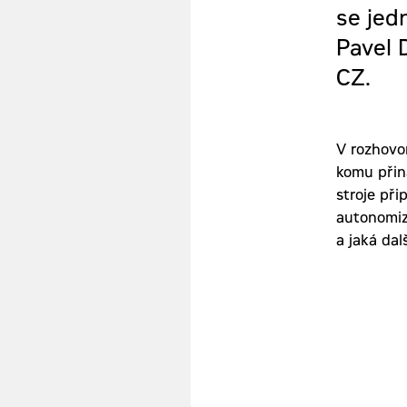
se jed
Pavel 
CZ.
V rozhovor
komu přiná
stroje při
autonomiza
a jaká dal