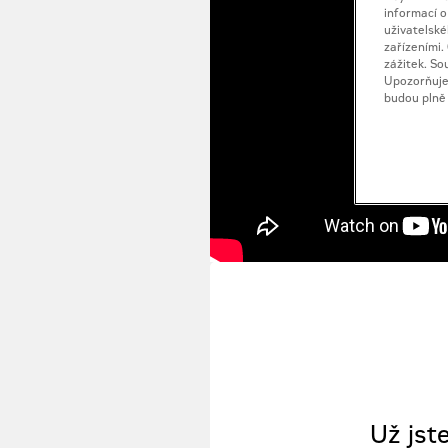
informací o
uživatelské
zařízeními.
zážitek. So
Upozorňuje
budou plně
Už jst