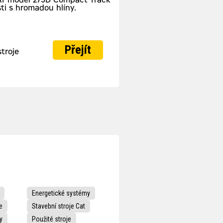
Přejít
stroje
Energetické systémy
e
Stavební stroje Cat
y
Použité stroje