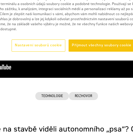
 terminálu a osobních údajů soubory cookie a podobné technologie. Používají se 
ho zážitku, k analýzám, integraci sociálních médií a personalizaci reklamy až po 
 Cílem je zlepšit naši komunikaci s vámi, abychom vám mohli nabídnout co nejlepší
uhlas je dobrovolný a lze jej kdykoli odvolat prostřednictvím nastavení souborů c
me, že na základě vašeho výběru je možné, že ne všechny funkce našich webový
 dostupné.
Nastavení souborů cookie
Přijmout všechny soubory cookie
TECHNOLOGIE
ROZHOVOR
e na stavbě viděli autonomního „psa“? 