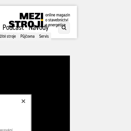
Podcast
Návody
žité stroje
Půjčovna
Servis
racování