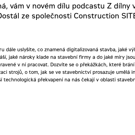
ná, vám v novém dílu podcastu Z dílny v
Dostál ze společnosti Construction SI
u dále uslyšíte, co znamená digitalizovaná stavba, jaké v
ší, jaké nároky klade na stavební firmy a do jaké míry js
pravené v ní pracovat. Dozvíte se o překážkách, které brání
ci strojů, o tom, jak se ve stavebnictví prosazuje umělá i
ší technologická překvapení na nás čekají v oblasti stavebn