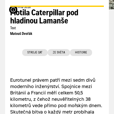
5. června 2026
zdroj: ct24.cz
Flotila Caterpillar pod
hladinou Lamanše
Text
Matouš Dvořák
STROJE CAT
ZE SVĚTA
HISTORIE
Eurotunel právem patří mezi sedm divů
moderního inženýrství. Spojnice mezi
Británií a Francií měří celkem 50,5
kilometru, z čehož neuvěřitelných 38
kilometrů vede přímo pod mořským dnem.
Skutečná bitva o každý metr probíhala