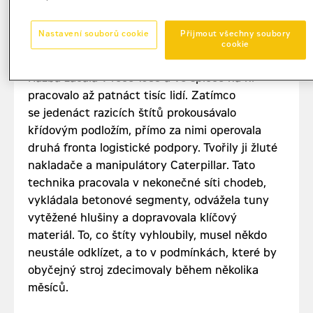
Nastavení souborů cookie
Přijmout všechny soubory
Bojové podmínky konstrukce
cookie
Ražba začala v roce 1988 a ve špičce na ní
pracovalo až patnáct tisíc lidí. Zatímco
se jedenáct razicích štítů prokousávalo
křídovým podložím, přímo za nimi operovala
druhá fronta logistické podpory. Tvořily ji žluté
nakladače a manipulátory Caterpillar. Tato
technika pracovala v nekonečné síti chodeb,
vykládala betonové segmenty, odvážela tuny
vytěžené hlušiny a dopravovala klíčový
materiál. To, co štíty vyhloubily, musel někdo
neustále odklízet, a to v podmínkách, které by
obyčejný stroj zdecimovaly během několika
měsíců.