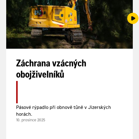
Záchrana vzácných
obojživelníků
Pásové rýpadlo při obnově tůně v Jizerských
horách.
10. prosince 2025