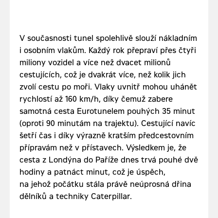
V současnosti tunel spolehlivě slouží nákladním
i osobním vlakům. Každý rok přepraví přes čtyři
miliony vozidel a více než dvacet milionů
cestujících, což je dvakrát více, než kolik jich
zvolí cestu po moři. Vlaky uvnitř mohou uhánět
rychlostí až 160 km/h, díky čemuž zabere
samotná cesta Eurotunelem pouhých 35 minut
(oproti 90 minutám na trajektu). Cestující navíc
šetří čas i díky výrazně kratším předcestovním
přípravám než v přístavech. Výsledkem je, že
cesta z Londýna do Paříže dnes trvá pouhé dvě
hodiny a patnáct minut, což je úspěch,
na jehož počátku stála právě neúprosná dřina
dělníků a techniky Caterpillar.