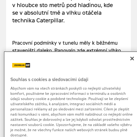
v hloubce sto metrů pod hladinou, kde
se v absolutní tmě a vlhku otáčela
technika Caterpillar.
Pracovní podmínky v tunelu měly k běžnému
staveništi daleko. Panovalo zde extrémní vlhko
a slaná mlha, která je pro běžnou ocel extrémně
korozivní. Přestože byla stavba vybavena
moderním odvětráváním a připravena
Souhlas s cookies a sledovacími údaji
na krizové scénáře, stísněné prostředí hluboko
pod mořským dnem neodpouštělo žádné
Abychom vám na všech stránkách poskytli co nejlepší uživatelský
komfort, používáme ke zpracování informací o terminálu a osobních
prostoje. V rodícím se tunelu totiž nemůžete
údajů soubory cookie a podobné technologie. Používají se ke zlepšení
jen tak odstavit bagr a hodiny špekulovat, co
uživatelského zážitku, k analýzám, integraci sociálních médií a
personalizaci reklamy až po sledování mezi zařízeními. Cílem je zlepšit
se kde ulomilo či jakkoliv pokazilo. Každá
naši komunikaci s vámi, abychom vám mohli nabídnout co nejlepší online
technická závada tak představovala okamžitý
zážitek. Souhlas je dobrovolný a lze jej kdykoli odvolat prostřednictvím
nastavení souborů cookie. Upozorňujeme, že na základě vašeho výběru
logistický oříšek, který bylo potřeba vyřešit
je možné, že ne všechny funkce našich webových stránek budou plně
dříve, než ochromí zbytek týmu.
dostupné.