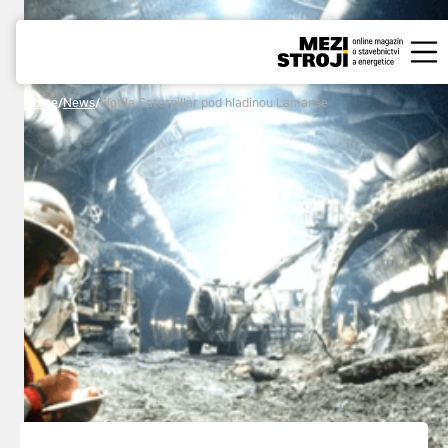
Home
/
News
/
Flotila Caterpillar pod hladinou Lamanše