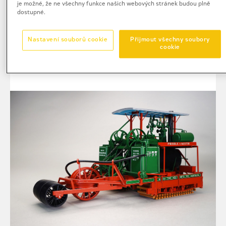
je možné, že ne všechny funkce našich webových stránek budou plně
technologie základy budoucí firmy Caterpillar
dostupné.
Tractor Co., která vznikla v roce 1925 spojením
Holtovy společnosti s konkurenčním výrobcem
Nastavení souborů cookie
Přijmout všechny soubory
C. L. Best.
cookie