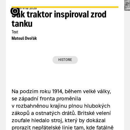
23. června 2026
zdroj: Imperial War Museums
Jak traktor inspiroval zrod
tanku
Text
Matouš Dvořák
HISTORIE
Na podzim roku 1914, během velké války,
se západní fronta proměnila
v rozbahněnou krajinu plnou hlubokých
zákopů a ostnatých drátů. Britské velení
zoufale hledalo stroj, který by dokázal
prorazit nepřátelské linie tam, kde fatálně