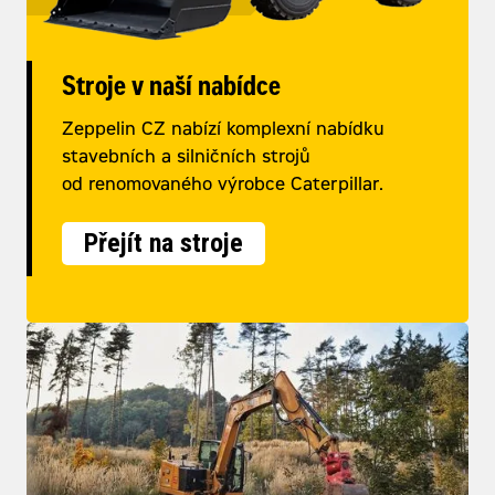
Stroje v naší nabídce
Zeppelin CZ nabízí komplexní nabídku
stavebních a silničních strojů
od renomovaného výrobce Caterpillar.
Přejít na stroje