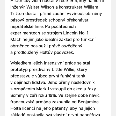
Historický zlom nastal v roce 1915, kdy námořní
inženýr Walter Wilson a konstruktér William
Tritton dostali přímé zadání vyvinout obrněný
pásový prostředek schopný překonávat
nepřátelské linie. Po počátečních
experimentech se strojem Lincoln No. 1
Machine jim jako ideální základ pro funkční
obrněnec posloužil právě osvědčený
a prodloužený Holtův podvozek.
Výsledkem jejich intenzivní práce se stal
prototyp přezdívaný Little Willie, který
představuje vůbec první funkční tank
v dějinách lidstva. Jeho přímý následovník
s označením Mark I vstoupil do akce u řeky
Sommy v září roku 1916. Ve stejné době navíc
francouzská armáda zakoupila od Benjamina
Holta licenci na jeho patenty, aby na jejich
základě postavila svá vlastní první pancéřová