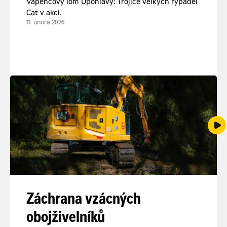
Vápencový lom Úpohlavy: Trojice velkých rýpadel
Cat v akci.
11. února 2026
Záchrana vzácných
obojživelníků