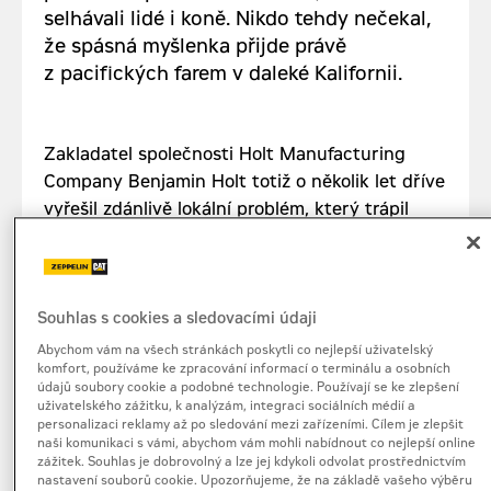
selhávali lidé i koně. Nikdo tehdy nečekal,
že spásná myšlenka přijde právě
z pacifických farem v daleké Kalifornii.
Zakladatel společnosti Holt Manufacturing
Company Benjamin Holt totiž o několik let dříve
vyřešil zdánlivě lokální problém, který trápil
tamní zemědělce. Jeho masivní parní stroje
byly tak těžké, že se neustále bořily do měkké
půdy, jíž bylo údolí San Joaquin pověstné.
V roce 1904 proto nahradil klasická kola
Souhlas s cookies a sledovacími údaji
pásovým systémem z dřevěných článků
Abychom vám na všech stránkách poskytli co nejlepší uživatelský
komfort, používáme ke zpracování informací o terminálu a osobních
přišroubovaných na ocelové řetězy. Když tento
údajů soubory cookie a podobné technologie. Používají se ke zlepšení
mechanický zázrak poprvé testoval na polích
uživatelského zážitku, k analýzám, integraci sociálních médií a
personalizaci reklamy až po sledování mezi zařízeními. Cílem je zlepšit
u města Stockton, firemní fotograf poznamenal,
naši komunikaci s vámi, abychom vám mohli nabídnout co nejlepší online
že se stroj plazí jako obří housenka, anglicky
zážitek. Souhlas je dobrovolný a lze jej kdykoli odvolat prostřednictvím
nastavení souborů cookie. Upozorňujeme, že na základě vašeho výběru
caterpillar. V tomto okamžiku položila nová