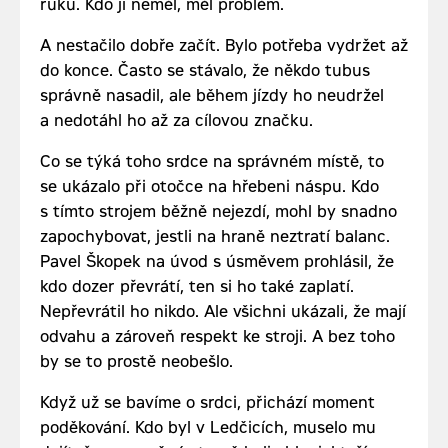
ruku. Kdo ji neměl, měl problém.
A nestačilo dobře začít. Bylo potřeba vydržet až
do konce. Často se stávalo, že někdo tubus
správně nasadil, ale během jízdy ho neudržel
a nedotáhl ho až za cílovou značku.
Co se týká toho srdce na správném místě, to
se ukázalo při otočce na hřebeni náspu. Kdo
s tímto strojem běžně nejezdí, mohl by snadno
zapochybovat, jestli na hraně neztratí balanc.
Pavel Škopek na úvod s úsměvem prohlásil, že
kdo dozer převrátí, ten si ho také zaplatí.
Nepřevrátil ho nikdo. Ale všichni ukázali, že mají
odvahu a zároveň respekt ke stroji. A bez toho
by se to prostě neobešlo.
Když už se bavíme o srdci, přichází moment
poděkování. Kdo byl v Ledčicích, muselo mu