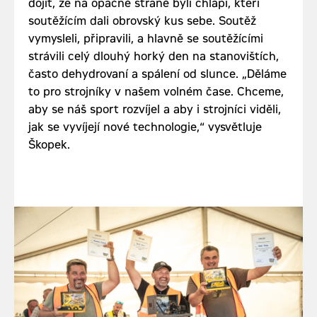
dojít, že na opačné straně byli chlapi, kteří
soutěžícím dali obrovský kus sebe. Soutěž
vymysleli, připravili, a hlavně se soutěžícími
strávili celý dlouhý horký den na stanovištích,
často dehydrovaní a spálení od slunce. „Děláme
to pro strojníky v našem volném čase. Chceme,
aby se náš sport rozvíjel a aby i strojníci viděli,
jak se vyvíjejí nové technologie,“ vysvětluje
Škopek.