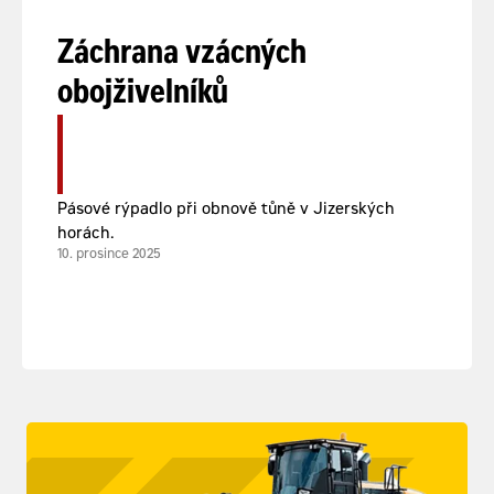
Záchrana vzácných
obojživelníků
Pásové rýpadlo při obnově tůně v Jizerských
horách.
10. prosince 2025