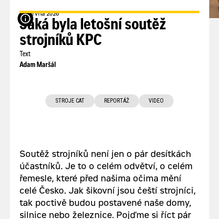
3. června 2026
Soutěž KPC 2026 v Ledčicích
Jaká byla letošní soutěž
strojníků KPC
Text
Adam Maršál
STROJE CAT
REPORTÁŽ
VIDEO
Soutěž strojníků není jen o pár desítkách
účastníků. Je to o celém odvětví, o celém
řemesle, které před našima očima mění
celé Česko. Jak šikovní jsou čeští strojníci,
tak poctivě budou postavené naše domy,
silnice nebo železnice. Pojďme si říct pár