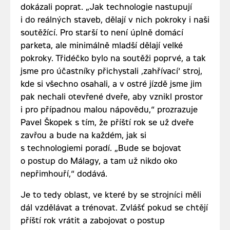
dokázali poprat. „Jak technologie nastupují
i do reálných staveb, dělají v nich pokroky i naši
soutěžící. Pro starší to není úplně domácí
parketa, ale minimálně mladší dělají velké
pokroky. Třidéčko bylo na soutěži poprvé, a tak
jsme pro účastníky přichystali ‚zahřívací‘ stroj,
kde si všechno osahali, a v ostré jízdě jsme jim
pak nechali otevřené dveře, aby vznikl prostor
i pro případnou malou nápovědu,“ prozrazuje
Pavel Škopek s tím, že příští rok se už dveře
zavřou a bude na každém, jak si
s technologiemi poradí. „Bude se bojovat
o postup do Málagy, a tam už nikdo oko
nepřimhouří,“ dodává.
Je to tedy oblast, ve které by se strojníci měli
dál vzdělávat a trénovat. Zvlášť pokud se chtějí
příští rok vrátit a zabojovat o postup