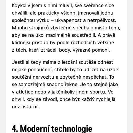
Kdykoliv jsem s nimi mluvil, své svěřence sice
chválili, ale prakticky všichni jmenovali jednu
společnou výtku – ukvapenost a netrpělivost.
Mnoho strojníků zbytečně spěchalo místo toho,
aby se na úkol maximálně soustředili. A právě
klidnější přístup by podle rozhodčích většině
z těch, kteří ztráceli body, výrazně pomohl.
Jestli si tedy máme z letošní soutěže odnést
nějaké ponaučení, chtělo by to udržet na uzdě
soutěžní nervozitu a zbytečně nespěchat. To
se samozřejmě snadno řekne. Je to stejné jako
v atletice nebo v jakémkoliv jiném sportu. Ve
chvíli, kdy se závodí, chce být každý rychlejší
než ostatní.
4. Moderní technologie