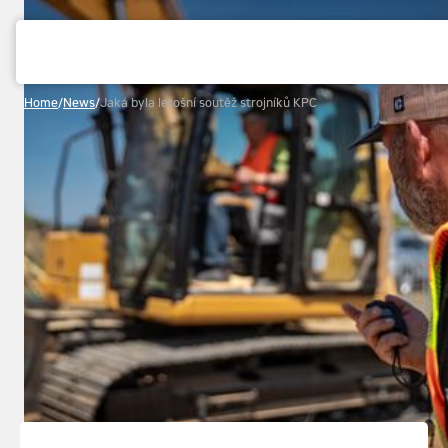
Home
/
News
/
Jaká byla letošní soutěž strojníků KPC