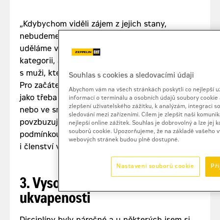
„Kdybychom viděli zájem z jejich stany,
nebudeme se bránit. A kdyby bylo žen víc,
uděláme v rámci soutěže samostatnou
kategorii, aby se ženy nemusely poměřovat
s muži, kteří už mají se soutěžením zkušenost.
Souhlas s cookies a sledovacími údaji
Pro začátek klidně připravíme něco lehčího,
Abychom vám na všech stránkách poskytli co nejlepší u
jako třeba dovednostní soutěž v minibagru
informací o terminálu a osobních údajů soubory cookie 
zlepšení uživatelského zážitku, k analýzám, integraci s
nebo ve smykem řízeném nakladači,“
sledování mezi zařízeními. Cílem je zlepšit naši komun
povzbuzuje Škopek. „Ale je to v pískovně, takže
nejlepší online zážitek. Souhlas je dobrovolný a lze jej
souborů cookie. Upozorňujeme, že na základě vašeho v
podmínkou je strojnický průkaz a samozřejmě
webových stránek budou plně dostupné.
i členství v našem klubu,“ dodává.
Nastavení souborů cookie
Př
3. Vysoká úroveň, ale hodně
ukvapenosti