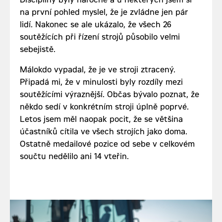
Disciplíny byly náročné a u některých jsem si
na první pohled myslel, že je zvládne jen pár
lidí. Nakonec se ale ukázalo, že všech 26
soutěžících při řízení strojů působilo velmi
sebejistě.
Málokdo vypadal, že je ve stroji ztracený.
Připadá mi, že v minulosti byly rozdíly mezi
soutěžícími výraznější. Občas bývalo poznat, že
někdo sedí v konkrétním stroji úplně poprvé.
Letos jsem měl naopak pocit, že se většina
účastníků cítila ve všech strojích jako doma.
Ostatně medailové pozice od sebe v celkovém
součtu nedělilo ani 14 vteřin.