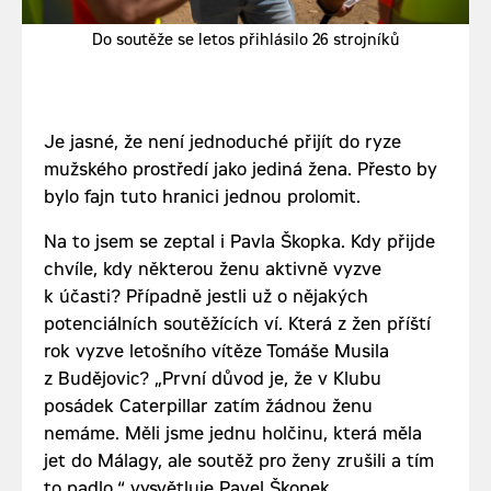
Do soutěže se letos přihlásilo 26 strojníků
Je jasné, že není jednoduché přijít do ryze
mužského prostředí jako jediná žena. Přesto by
bylo fajn tuto hranici jednou prolomit.
Na to jsem se zeptal i Pavla Škopka. Kdy přijde
chvíle, kdy některou ženu aktivně vyzve
k účasti? Případně jestli už o nějakých
potenciálních soutěžících ví. Která z žen příští
rok vyzve letošního vítěze Tomáše Musila
z Budějovic? „První důvod je, že v Klubu
posádek Caterpillar zatím žádnou ženu
nemáme. Měli jsme jednu holčinu, která měla
jet do Málagy, ale soutěž pro ženy zrušili a tím
to padlo,“ vysvětluje Pavel Škopek.