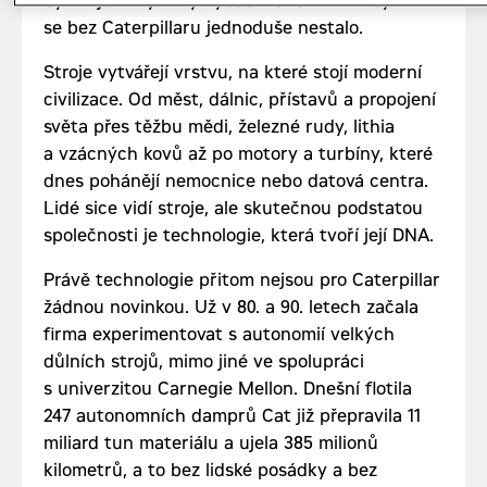
být nejdřív fyzicky vybudována. To vše by
se bez Caterpillaru jednoduše nestalo.
Stroje vytvářejí vrstvu, na které stojí moderní
civilizace. Od měst, dálnic, přístavů a propojení
světa přes těžbu mědi, železné rudy, lithia
a vzácných kovů až po motory a turbíny, které
dnes pohánějí nemocnice nebo datová centra.
Lidé sice vidí stroje, ale skutečnou podstatou
společnosti je technologie, která tvoří její DNA.
Právě technologie přitom nejsou pro Caterpillar
žádnou novinkou. Už v 80. a 90. letech začala
firma experimentovat s autonomií velkých
důlních strojů, mimo jiné ve spolupráci
s univerzitou Carnegie Mellon. Dnešní flotila
247 autonomních damprů Cat již přepravila 11
miliard tun materiálu a ujela 385 milionů
kilometrů, a to bez lidské posádky a bez