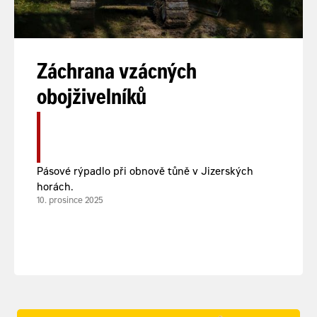
Záchrana vzácných
obojživelníků
Pásové rýpadlo při obnově tůně v Jizerských
horách.
10. prosince 2025