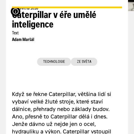
25. května 2026
zdroj: cat.com
Caterpillar v éře umělé
inteligence
Text
Adam Maršál
TECHNOLOGIE
ZE SVĚTA
Když se řekne Caterpillar, většina lidí si
vybaví velké žluté stroje, které staví
dálnice, přehrady nebo základy budov.
Ano, přesně to Caterpillar dělá i dnes.
Jenže dávno už nejde jen o ocel,
hydrauliku a výkon. Caterpillar vstoupil