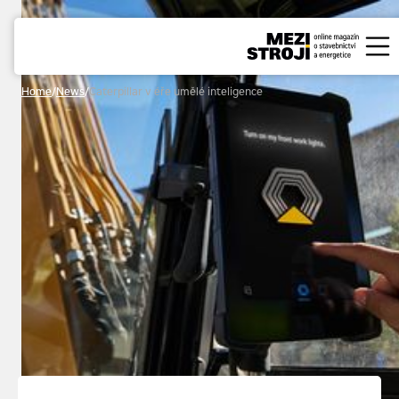
Home
/
News
/
Caterpillar v éře umělé inteligence